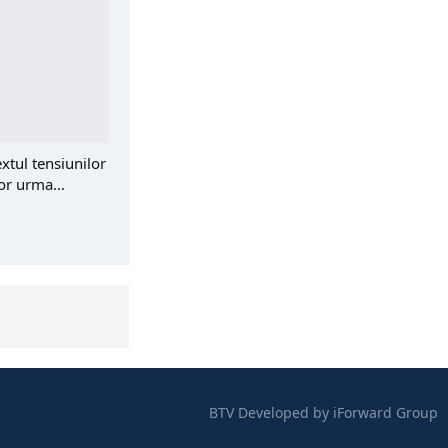
xtul tensiunilor
 vor urma…
BTV
Developed by
iForward Group