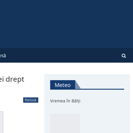
nă
ei drept
Meteo
Politică
Vremea în Bălți