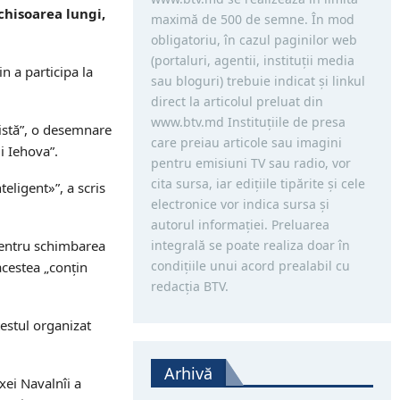
chisoarea lungi,
maximă de 500 de semne. În mod
obligatoriu, în cazul paginilor web
(portaluri, agentii, instituţii media
n a participa la
sau bloguri) trebuie indicat şi linkul
direct la articolul preluat din
www.btv.md Instituţiile de presa
mistă”, o desemnare
care preiau articole sau imagini
i Iehova”.
pentru emisiuni TV sau radio, vor
cita sursa, iar ediţiile tipărite și cele
nteligent
»”,
a scris
electronice vor indica sursa şi
autorul informaţiei. Preluarea
pentru schimbarea
integrală se poate realiza doar în
condiţiile unui acord prealabil cu
 acestea
„con
țin
redacţia BTV.
testul organizat
Arhivă
exei Navalnîi a