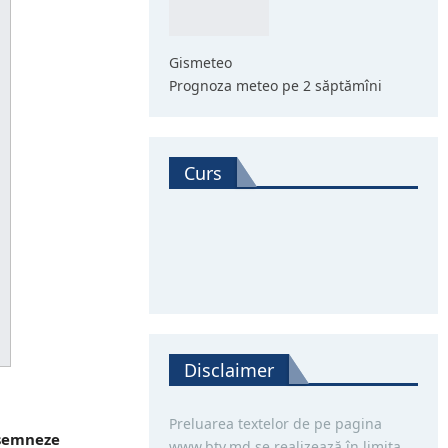
Gismeteo
Prognoza meteo pe 2 săptămîni
Curs
Disclaimer
Preluarea textelor de pe pagina
desemneze
www.btv.md se realizează în limita