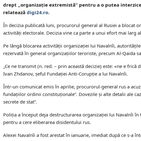
drept
„organiza
ție extremistă
”
pentru a o putea interzic
relatează
digi24.ro
.
În decizia publicată luni, procurorul general al Rusiei a blocat o
activități electorale. Decizia vine ca parte a unui efort mai larg
Pe lângă blocarea activității organizației lui Navalnîi, autorită
rezervată în general organizațiilor teroriste, precum Al-Qaida 
„Ce ne transmit (n. red. – prin această decizie) este:
«ne e fric
ă d
Ivan Zhdanov, șeful Fundației Anti-Corupție a lui Navalnîi.
Într-un comunicat emis în aprilie, procurorul-general rus a acuza
fundațiilor ordinii constituționale”. Dovezile și alte detalii ale 
secrete de stat
”.
Poliția a început deja destructurarea organizației lui Navalnîi în
pentru a cere eliberarea disidentului rus.
Alexei Navalnîi a fost arestat în ianuarie, imediat după ce s-a înt