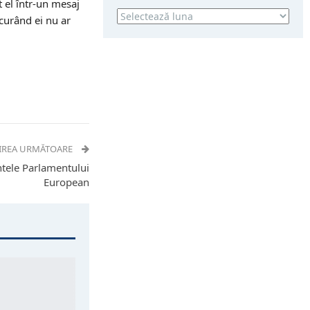
 el într-un mesaj
Arhivă
 curând ei nu ar
IREA URMĂTOARE
ntele Parlamentului
European