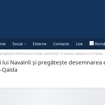
mie
Social
Externe
Contacte
Live
Româ
și pregătește desemnarea ei drept „extremistă”, în aceeași categorie cu Al-Qaida
i lui Navalnîi și pregătește desemnarea 
l-Qaida