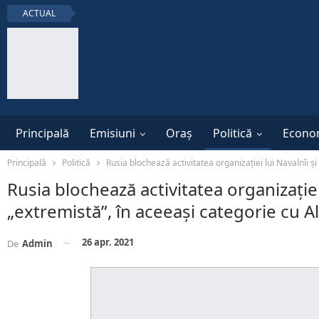
ACTUAL
Principală
Emisiuni
Oraș
Politică
Econo
Principală
Politică
Rusia blochează activitatea organizației lui Navalnîi 
Rusia blochează activitatea organizație
„extremistă”, în aceeași categorie cu A
26 apr. 2021
De
Admin