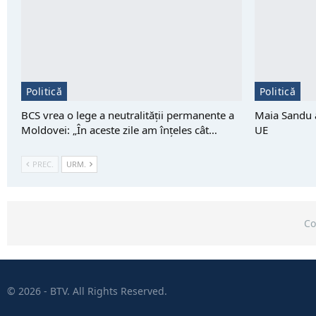
Politică
Politică
BCS vrea o lege a neutralității permanente a
Maia Sandu a
Moldovei: „În aceste zile am înțeles cât…
UE
PREC.
URM.
Co
© 2026 - BTV. All Rights Reserved.