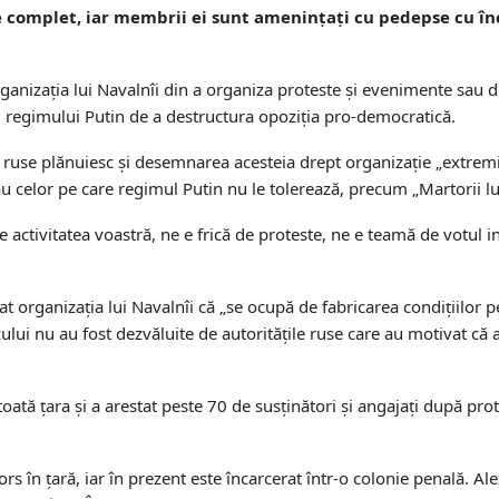
e complet, iar membrii ei sunt amenințați cu pedepse cu în
rganizația lui Navalnîi din a organiza proteste și evenimente sau di
 al regimului Putin de a destructura opoziția pro-democratică.
țile ruse plănuiesc și desemnarea acesteia drept organizație „extre
sau celor pe care regimul Putin nu le tolerează, precum
„Martorii lu
e activitatea voastră, ne e frică de proteste, ne e teamă de votul i
t organizația lui Navalnîi că „
se
ocupă de fabricarea condițiilor 
cazului nu au fost dezvăluite de autoritățile ruse care au motivat că
 toată țara și a arestat peste 70 de susținători și angajați după pro
ors în țară, iar în prezent este încarcerat într-o colonie penală. Al