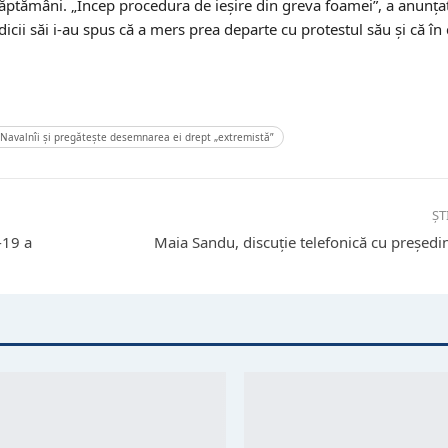
ăptămâni. „Încep procedura de ieșire din greva foamei”, a anunțat
icii săi i-au spus că a mers prea departe cu protestul său și că în
i Navalnîi și pregătește desemnarea ei drept „extremistă”
ȘT
-19 a
Maia Sandu, discuție telefonică cu președi