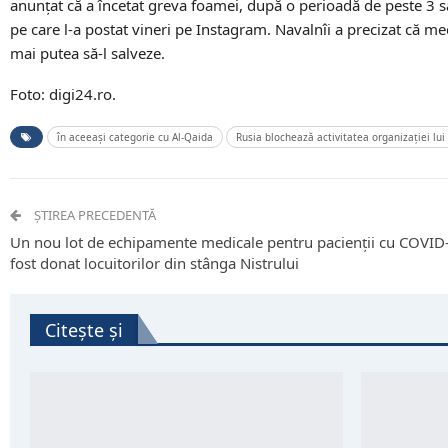
anunțat că a încetat greva foamei, după o perioadă de peste 3 s
pe care l-a postat vineri pe Instagram. Navalnîi a precizat că med
mai putea să-l salveze.
Foto: digi24.ro.
în aceeași categorie cu Al-Qaida
Rusia blochează activitatea organizației lu
ȘTIREA PRECEDENTĂ
Un nou lot de echipamente medicale pentru pacienții cu COVID
fost donat locuitorilor din stânga Nistrului
Citește și