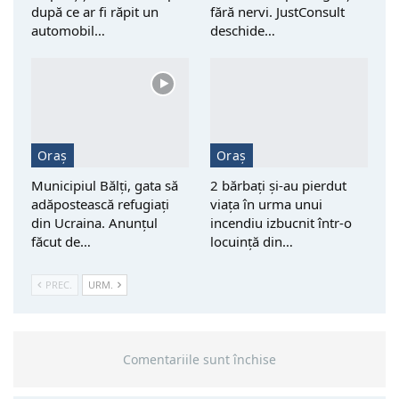
după ce ar fi răpit un
fără nervi. JustConsult
automobil…
deschide…
Oraș
Oraș
Municipiul Bălți, gata să
2 bărbați și-au pierdut
adăpostească refugiați
viața în urma unui
din Ucraina. Anunțul
incendiu izbucnit într-o
făcut de…
locuință din…
PREC.
URM.
Comentariile sunt închise