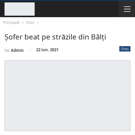
Principală
Oraș
Șofer beat pe străzile din Bălți
Oraș
22 iun. 2021
De
Admin