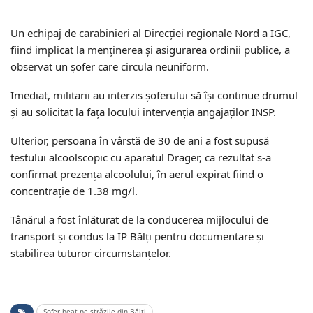
Un echipaj de carabinieri al Direcției regionale Nord a IGC,
fiind implicat la menținerea și asigurarea ordinii publice, a
observat un șofer care circula neuniform.
Imediat, militarii au interzis șoferului să își continue drumul
și au solicitat la fața locului intervenția angajaților INSP.
Ulterior, persoana în vârstă de 30 de ani a fost supusă
testului alcoolscopic cu aparatul Drager, ca rezultat s-a
confirmat prezența alcoolului, în aerul expirat fiind o
concentrație de 1.38 mg/l.
Tânărul a fost înlăturat de la conducerea mijlocului de
transport și condus la IP Bălți pentru documentare și
stabilirea tuturor circumstanțelor.
Șofer beat pe străzile din Bălți