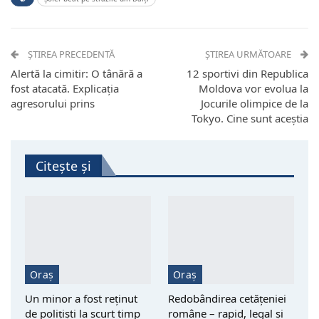
ȘTIREA PRECEDENTĂ
ȘTIREA URMĂTOARE
Alertă la cimitir: O tânără a
12 sportivi din Republica
fost atacată. Explicația
Moldova vor evolua la
agresorului prins
Jocurile olimpice de la
Tokyo. Cine sunt aceștia
Citește și
Oraș
Oraș
Un minor a fost reţinut
Redobândirea cetățeniei
de polițiști la scurt timp
române – rapid, legal și