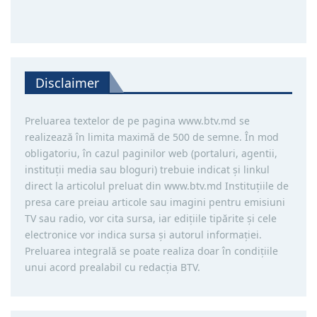
Disclaimer
Preluarea textelor de pe pagina www.btv.md se
realizează în limita maximă de 500 de semne. În mod
obligatoriu, în cazul paginilor web (portaluri, agentii,
instituţii media sau bloguri) trebuie indicat şi linkul
direct la articolul preluat din www.btv.md Instituţiile de
presa care preiau articole sau imagini pentru emisiuni
TV sau radio, vor cita sursa, iar ediţiile tipărite și cele
electronice vor indica sursa şi autorul informaţiei.
Preluarea integrală se poate realiza doar în condiţiile
unui acord prealabil cu redacţia BTV.