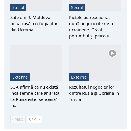
Social
Social
Sate din R. Moldova –
Piețele au reacționat
noua casă a refugiaților
după negocierile ruso-
din Ucraina
ucrainene. Grâul,
porumbul și petrolul…
Externe
Externe
SUA afirmă că nu există
Rezultatul negocierilor
încă semne care ar arăta
dintre Rusia și Ucraina în
că Rusia este „serioasă”
Turcia
în…
PREC.
URM.