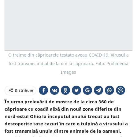
O treime din căprioarele testate aveau COVID-19. Virusul a
fost transmis inițial de la om la căprioară. Foto: Profimedia
Images
Distribuie
În urma prelevării de mostre de la circa 360 de
căprioare cu coadă albă din nouă zone diferite din
nord-estul Ohio la începutul anului trecut au fost
descoperite şase cazuri în care o tulpină a virusului a
fost transmisă unuia dintre animale de la oameni,