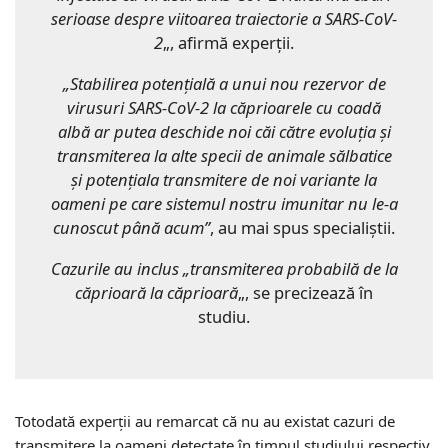
serioase despre viitoarea traiectorie a SARS-CoV-
2
„, afirmă experţii.
„Stabilirea potenţială a unui nou rezervor de
virusuri SARS-CoV-2 la căprioarele cu coadă
albă ar putea deschide noi căi către evoluţia și
transmiterea la alte specii de animale sălbatice
şi potenţiala transmitere de noi variante la
oameni pe care sistemul nostru imunitar nu le-a
cunoscut până acum”
, au mai spus specialiștii.
Cazurile au inclus „transmiterea probabilă de la
căprioară la căprioară
„, se precizează în
studiu.
Totodată experţii au remarcat că nu au existat cazuri de
transmitere la oameni detectate în timpul studiului respectiv.