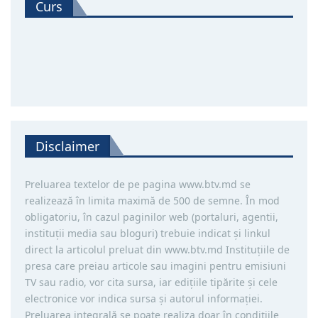
Curs
Disclaimer
Preluarea textelor de pe pagina www.btv.md se
realizează în limita maximă de 500 de semne. În mod
obligatoriu, în cazul paginilor web (portaluri, agentii,
instituţii media sau bloguri) trebuie indicat şi linkul
direct la articolul preluat din www.btv.md Instituţiile de
presa care preiau articole sau imagini pentru emisiuni
TV sau radio, vor cita sursa, iar ediţiile tipărite și cele
electronice vor indica sursa şi autorul informaţiei.
Preluarea integrală se poate realiza doar în condiţiile