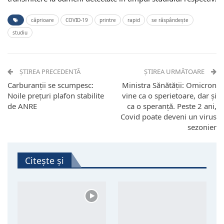
căprioare
COVID-19
printre
rapid
se răspândește
studiu
ȘTIREA PRECEDENTĂ
ȘTIREA URMĂTOARE
Carburanții se scumpesc:
Ministra Sănătății: Omicron
Noile prețuri plafon stabilite
vine ca o sperietoare, dar și
de ANRE
ca o speranță. Peste 2 ani,
Covid poate deveni un virus
sezonier
Citește și