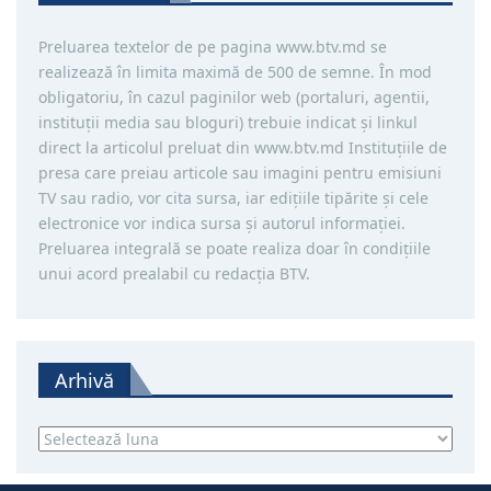
Preluarea textelor de pe pagina www.btv.md se
realizează în limita maximă de 500 de semne. În mod
obligatoriu, în cazul paginilor web (portaluri, agentii,
instituţii media sau bloguri) trebuie indicat şi linkul
direct la articolul preluat din www.btv.md Instituţiile de
presa care preiau articole sau imagini pentru emisiuni
TV sau radio, vor cita sursa, iar ediţiile tipărite și cele
electronice vor indica sursa şi autorul informaţiei.
Preluarea integrală se poate realiza doar în condiţiile
unui acord prealabil cu redacţia BTV.
Arhivă
Arhivă