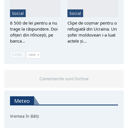
Social
Social
8 500 de lei pentru a nu
Clipe de coșmar pentru o
trage la răspundere. Doi
refugiată din Ucraina. Un
ofițeri din Hîncești, pe
șofer moldovean i-a luat
banca…
actele și…
PREC.
URM.
Comentariile sunt închise
Meteo
Vremea în Bălți