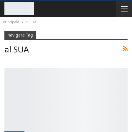
Principală
al SUA
navigare Tag
al SUA