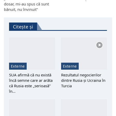
dosar, mi-au spus că sunt
bănuit, nu învinuit”
Citește și
Externe
Externe
SUA afirmă că nu există
Rezultatul negocierilor
încă semne care ar arăta
dintre Rusia și Ucraina în
că Rusia este „serioasă”
Turcia
în…