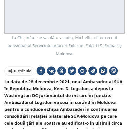
La Chișinău i se va alătura soția, Michelle, ofițer recent
pensionat al Serviciului Afaceri Externe. Foto: U.S. Embassy
Moldova.
Distribuie
La data de 28 decembrie 2021, noul Ambasador al SUA
în Republica Moldova, Kent D. Logsdon, a depus la
Washington DC jurământul de intrare în funcție.
Ambasadorul Logsdon va sosi în curând în Moldova
pentru a conduce echipa Ambasadei în continuarea
consolidării relației bilaterale SUA-Moldova pe care
cele două țări ale noastre au edificat-o în ultimii circa