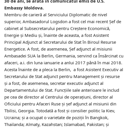
30 de ani, se arată în comunicatul emis de U.S.
Embassy Moldova.
Membru de carieră al Serviciului Diplomatic de nivel
superior, Ambasadorul Logsdon a fost cel mai recent Șef de
cabinet al Subsecretarului pentru Creștere Economică,
Energie și Mediu și, înainte de aceasta, a fost Asistent
Principal Adjunct al Secretarului de Stat în Biroul Resurse
Energetice. A fost, de asemenea, Șef adjunct al misiunii
Ambasadei SUA la Berlin, Germania, servind ca Însărcinat cu
afaceri, a.i. din luna ianuarie a anlui 2017 până în mai 2018.
Acesta înainte de a pleca la Berlin, a fost Asistent Executiv al
Secretarului de Stat adjunct pentru Management și resurse
și a fost, de asemenea, secretar executiv adjunct al
Departamentului de Stat. Funcțiile sale anterioare le includ
pe cea de director al Centrului de operațiuni, director al
Oficiului pentru Afaceri Ruse și șef adjunct al misiunii din
Tbilisi, Georgia. Totodată a fost și consilier politic la Kiev,
Ucraina; și a ocupat o varietate de poziții în Bangkok,
Thailanda; Almaty, Kazahstan; Islamabad, Pakistan; și