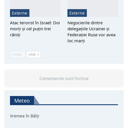
Externe
Externe
Atac terorist în Israel: Doi
Negocierile dintre
morţi şi cel puțin trei
delegațiile Ucrainei și
răniţi
Federației Ruse vor avea
loc marți
PREC.
URM.
Comentariile sunt închise
Meteo
Vremea în Bălți