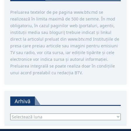
Preluarea textelor de pe pagina www.btv.md se
realizează în limita maximă de 500 de semne. În mod
obligatoriu, în cazul paginilor web (portaluri, agentii,
instituţii media sau bloguri) trebuie indicat şi linkul
direct la articolul preluat din www.btv.md Instituţiile de
presa care preiau articole sau imagini pentru emisiuni
TV sau radio, vor cita sursa, iar ediţiile tipărite și cele
electronice vor indica sursa şi autorul informaţiei.
Preluarea integrală se poate realiza doar în condiţiile
unui acord prealabil cu redacţia BTV.
Arhivă
Arhivă