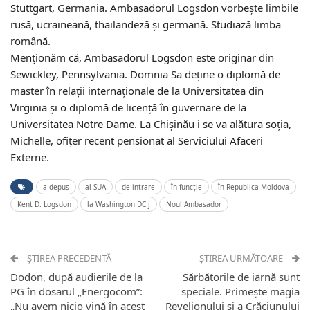
Stuttgart, Germania. Ambasadorul Logsdon vorbește limbile
rusă, ucraineană, thailandeză și germană. Studiază limba
română.
Menționăm că, Ambasadorul Logsdon este originar din
Sewickley, Pennsylvania. Domnia Sa deține o diplomă de
master în relații internaționale de la Universitatea din
Virginia și o diplomă de licență în guvernare de la
Universitatea Notre Dame. La Chișinău i se va alătura soția,
Michelle, ofițer recent pensionat al Serviciului Afaceri
Externe.
a depus
al SUA
de intrare
în funcție
în Republica Moldova
Kent D. Logsdon
la Washington DC j
Noul Ambasador
ȘTIREA PRECEDENTĂ
ȘTIREA URMĂTOARE
Dodon, după audierile de la
Sărbătorile de iarnă sunt
PG în dosarul „Energocom”:
speciale. Primește magia
„Nu avem nicio vină în acest
Revelionului și a Crăciunului