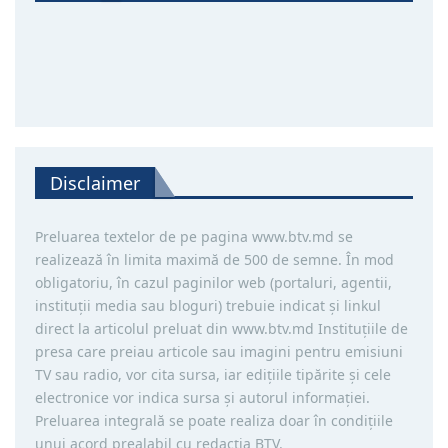
Disclaimer
Preluarea textelor de pe pagina www.btv.md se
realizează în limita maximă de 500 de semne. În mod
obligatoriu, în cazul paginilor web (portaluri, agentii,
instituţii media sau bloguri) trebuie indicat şi linkul
direct la articolul preluat din www.btv.md Instituţiile de
presa care preiau articole sau imagini pentru emisiuni
TV sau radio, vor cita sursa, iar ediţiile tipărite și cele
electronice vor indica sursa şi autorul informaţiei.
Preluarea integrală se poate realiza doar în condiţiile
unui acord prealabil cu redacţia BTV.