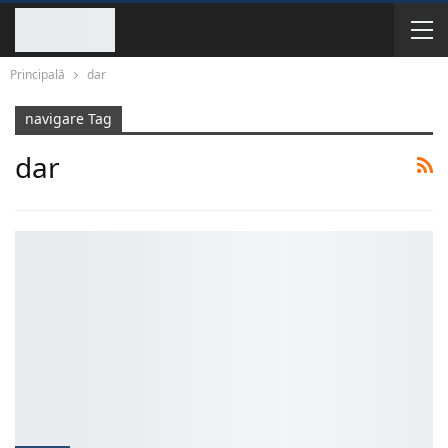
Principală
dar
navigare Tag
dar