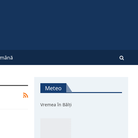
mână
Meteo
Vremea în Bălți