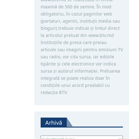
maximă de 500 de semne. În mod
obligatoriu, în cazul paginilor web
(portaluri, agentii, instituţii media sau
bloguri) trebuie indicat şi linkul direct
la articolul preluat din www.btv.md
Instituţiile de presa care preiau
articole sau imagini pentru emisiuni TV
sau radio, vor cita sursa, iar ediţiile
tipărite și cele electronice vor indica
sursa şi autorul informaţiei. Preluarea
integrală se poate realiza doar în
condiţiile unui acord prealabil cu
redacţia BTV.
Arhivă
Arhivă