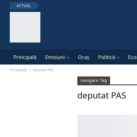
ACTUAL
Principală
Emisiuni
Oraș
Politică
Eco
Principală
deputat PAS
navigare Tag
deputat PAS