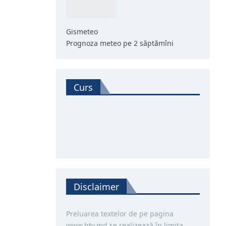
Gismeteo
Prognoza meteo pe 2 săptămîni
Curs
Disclaimer
Preluarea textelor de pe pagina
www.btv.md se realizează în limita