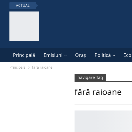
ACTUAL
Principală
Emisiuni
Oraș
Politică
Eco
Principală
fără raioane
navigare Tag
fără raioane