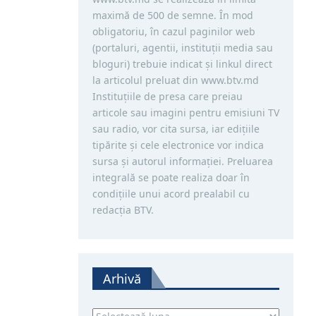
maximă de 500 de semne. În mod
obligatoriu, în cazul paginilor web
(portaluri, agentii, instituţii media sau
bloguri) trebuie indicat şi linkul direct
la articolul preluat din www.btv.md
Instituţiile de presa care preiau
articole sau imagini pentru emisiuni TV
sau radio, vor cita sursa, iar ediţiile
tipărite și cele electronice vor indica
sursa şi autorul informaţiei. Preluarea
integrală se poate realiza doar în
condiţiile unui acord prealabil cu
redacţia BTV.
Arhivă
Arhivă