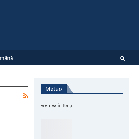
mână
Meteo
Vremea în Bălți