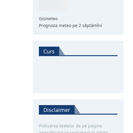
Gismeteo
Prognoza meteo pe 2 săptămîni
Curs
Disclaimer
Preluarea textelor de pe pagina
www.btv.md se realizează în limita