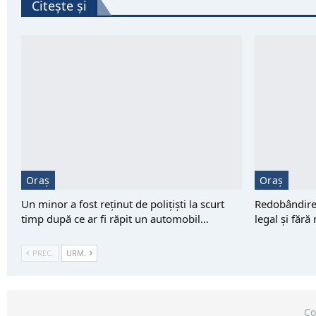
Citește și
Oraș
Oraș
Un minor a fost reţinut de polițiști la scurt
Redobândirea
timp după ce ar fi răpit un automobil…
legal și fără
PREC.
URM.
Co