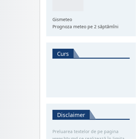
Gismeteo
Prognoza meteo pe 2 săptămîni
Curs
Disclaimer
Preluarea textelor de pe pagina
www.btv.md se realizează în limita