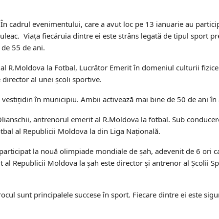
. În cadrul evenimentului, care a avut loc pe 13 ianuarie au partici
leac. Viața fiecăruia dintre ei este strâns legată de tipul sport pr
 de 55 de ani.
l R.Moldova la Fotbal, Lucrător Emerit în domeniul culturii fizice 
director al unei școli sportive.
 vestițidin în municipiu. Ambii activează mai bine de 50 de ani î
 Olianschii, antrenorul emerit al R.Moldova la fotbal. Sub conducer
bal al Republicii Moldova la din Liga Națională.
 participat la nouă olimpiade mondiale de șah, adevenit de 6 ori 
al Republicii Moldova la șah este director și antrenor al Școlii Sp
cul sunt principalele succese în sport. Fiecare dintre ei este sigur