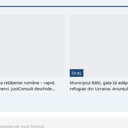
Oraș
 cetățeniei române – rapid,
Municipiul Bălți, gata să adă
 nervi. JustConsult deschide…
refugiați din Ucraina. Anunțu
mentariile sunt închise