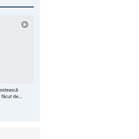
postească
l făcut de…