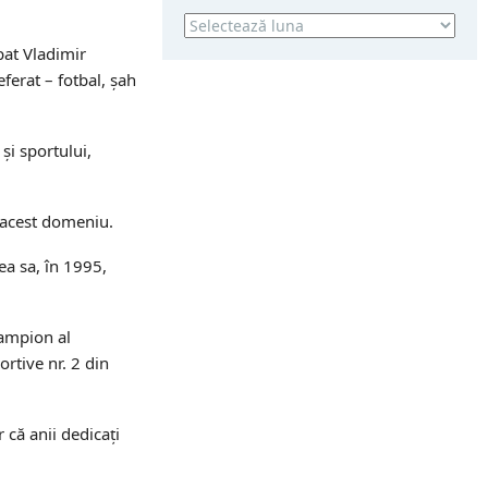
Arhivă
pat Vladimir
eferat – fotbal, șah
și sportului,
n acest domeniu.
ea sa, în 1995,
campion al
ortive nr. 2 din
 că anii dedicați