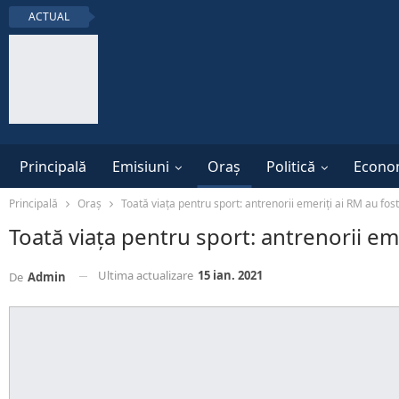
ACTUAL
Principală
Emisiuni
Oraș
Politică
Econo
Principală
Oraș
Toată viața pentru sport: antrenorii emeriți ai RM au fost 
Toată viața pentru sport: antrenorii eme
Ultima actualizare
15 ian. 2021
De
Admin