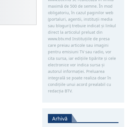
maximă de 500 de semne. În mod
obligatoriu, în cazul paginilor web
(portaluri, agentii, instituţii media
sau bloguri) trebuie indicat şi linkul
direct la articolul preluat din
www.btv.md Instituţiile de presa
care preiau articole sau imagini
pentru emisiuni TV sau radio, vor
cita sursa, iar ediţiile tipărite și cele
electronice vor indica sursa şi
autorul informaţiei. Preluarea
integrală se poate realiza doar în
condiţiile unui acord prealabil cu
redacţia BTV.
Arhivă