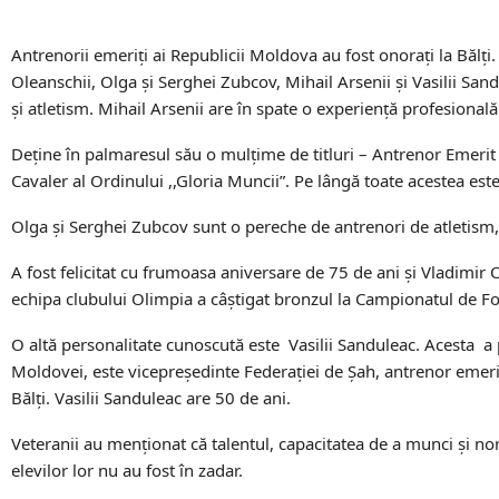
Antrenorii emeriți ai Republicii Moldova au fost onorați la Bălți
Oleanschii, Olga și Serghei Zubcov, Mihail Arsenii și Vasilii Sandu
și atletism. Mihail Arsenii are în spate o experiență profesională
Deține în palmaresul său o mulțime de titluri – Antrenor Emerit a
Cavaler al Ordinului ,,Gloria Muncii”. Pe lângă toate acestea este 
Olga și Serghei Zubcov sunt o pereche de antrenori de atletism,
A fost felicitat cu frumoasa aniversare de 75 de ani și Vladimir
echipa clubului Olimpia a câștigat bronzul la Campionatul de Fot
O altă personalitate cunoscută este Vasilii Sanduleac. Acesta a
Moldovei, este vicepreședinte Federației de Șah, antrenor emerit 
Bălți. Vasilii Sanduleac are 50 de ani.
Veteranii au menționat că talentul, capacitatea de a munci și noro
elevilor lor nu au fost în zadar.