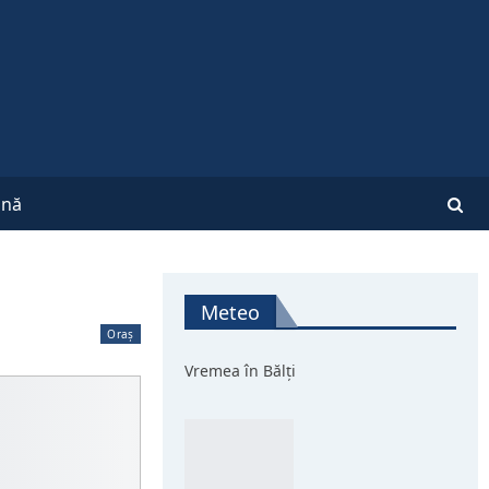
nă
Meteo
Oraș
Vremea în Bălți