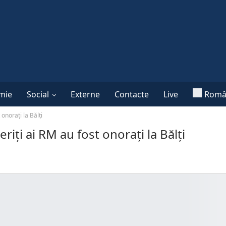
mie
Social
Externe
Contacte
Live
Româ
onorați la Bălți
riți ai RM au fost onorați la Bălți