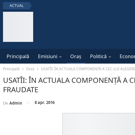
ACTUAL
Principală
Emisiuni
Oraș
Politică
Econo
Principală
Oraș
USATÎI: ÎN ACTUALA COMPONENȚĂ A CEC-LUI ALEGERI
USATÎI: ÎN ACTUALA COMPONENȚĂ A CE
FRAUDATE
8 apr. 2016
De
Admin