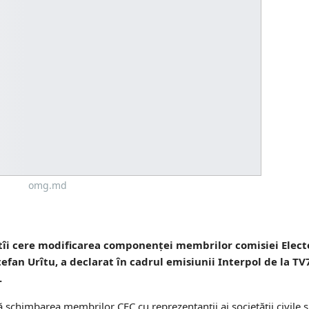
omg.md
atîi cere modificarea componenței membrilor comisiei Elect
efan Urîtu, a declarat în cadrul emisiunii Interpol de la TV7
.
 schimbarea membrilor CEC cu reprezentanții ai societății civile și