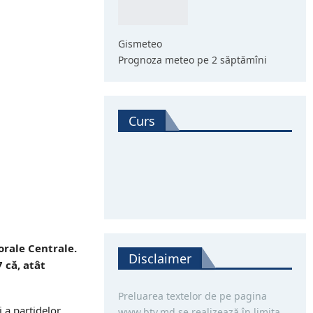
Gismeteo
Prognoza meteo pe 2 săptămîni
Curs
orale Centrale.
Disclaimer
 că, atât
Preluarea textelor de pe pagina
 a partidelor
www.btv.md se realizează în limita