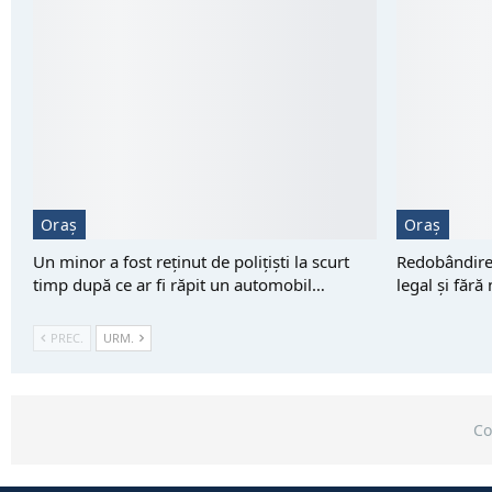
Oraș
Oraș
Un minor a fost reţinut de polițiști la scurt
Redobândirea
timp după ce ar fi răpit un automobil…
legal și fără
PREC.
URM.
Co