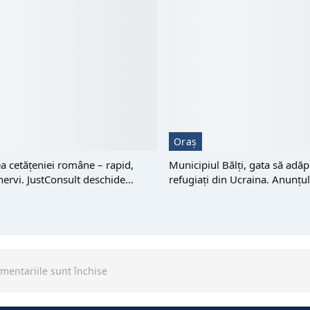
Oraș
 cetățeniei române – rapid,
Municipiul Bălți, gata să adă
 nervi. JustConsult deschide…
refugiați din Ucraina. Anunțu
mentariile sunt închise