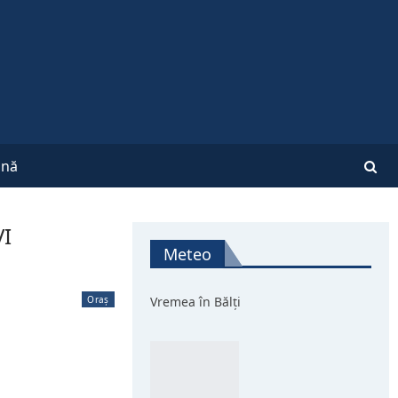
nă
VI
Meteo
Oraș
Vremea în Bălți