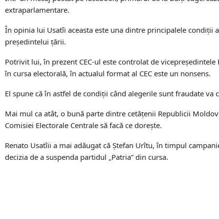
extraparlamentare.
În opinia lui Usatîi aceasta este una dintre principalele condiți
președintelui țării.
Potrivit lui, în prezent CEC-ul este controlat de vicepreședintele
în cursa electorală, în actualul format al CEC este un nonsens.
El spune că în astfel de condiții când alegerile sunt fraudate va 
Mai mul ca atât, o bună parte dintre cetățenii Republicii Moldov
Comisiei Electorale Centrale să facă ce dorește.
Renato Usatîii a mai adăugat că Ștefan Urîtu, în timpul campanie
decizia de a suspenda partidul „Patria” din cursa.