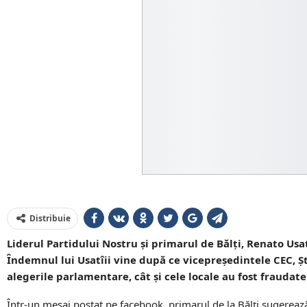
Distribuie
Liderul Partidului Nostru și primarul de Bălți, Renato Us
Îndemnul lui Usatîii vine după ce vicepreședintele CEC, Șt
alegerile parlamentare, cât și cele locale au fost fraudate
Într-un mesaj postat pe facebook, primarul de la Bălți sugerează