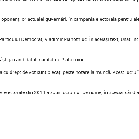
i a oponenților actualei guvernări, în campania electorală pentru a
 Partidului Democrat, Vladimir Plahotniuc. În același text, Usatîi sc
câștiga candidatul înaintat de Plahotniuc.
a cu drept de vot sunt plecați peste hotare la muncă. Acest lucru î
i electorale din 2014 a spus lucrurilor pe nume, în special când a 