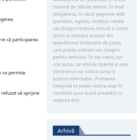
maximă de 500 de semne. În mod
obligatoriu, în cazul paginilor web
legerea
(portaluri, agentii, instituţii media
sau bloguri) trebuie indicat şi linkul
direct la articolul preluat din
rie că participarea
www.btv.md Instituţiile de presa
care preiau articole sau imagini
pentru emisiuni TV sau radio, vor
cita sursa, iar ediţiile tipărite și cele
electronice vor indica sursa şi
i va permite
autorul informaţiei. Preluarea
integrală se poate realiza doar în
refuzat să sprijine
condiţiile unui acord prealabil cu
redacţia BTV.
Arhivă