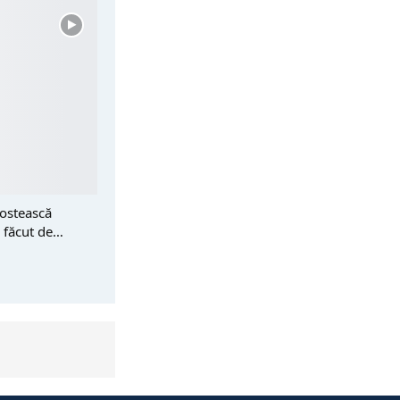
postească
l făcut de…