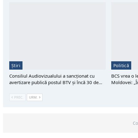
Știri
Politică
Consiliul Audiovizualului a sancționat cu
BCS vrea o l
avertizare publică postul BTV și încă 30 de…
Moldovei: „Î
PREC.
URM.
Co