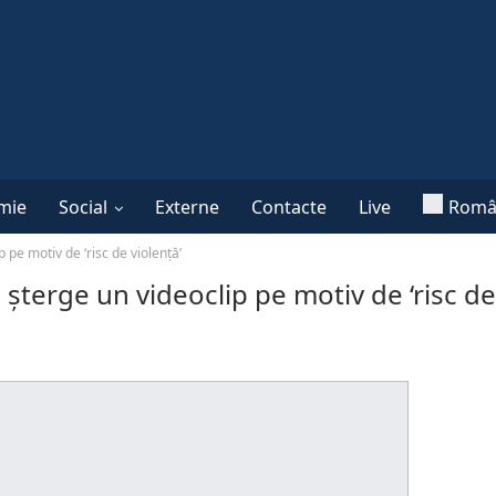
mie
Social
Externe
Contacte
Live
Româ
 pe motiv de ‘risc de violenţă’
terge un videoclip pe motiv de ‘risc de 