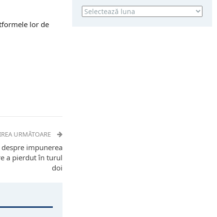
Arhivă
tformele lor de
IREA URMĂTOARE
bit despre impunerea
 a pierdut în turul
doi