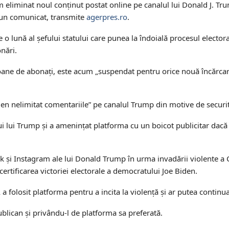
 am eliminat noul conţinut postat online pe canalul lui Donald J. T
tr-un comunicat, transmite
agerpres.ro
.
o lună al şefului statului care punea la îndoială procesul electora
nări.
ioane de abonaţi, este acum „suspendat pentru orice nouă încărca
men nelimitat comentariile” pe canalul Trump din motive de securit
i lui Trump şi a ameninţat platforma cu un boicot publicitar dacă
şi Instagram ale lui Donald Trump în urma invadării violente a 
certificarea victoriei electorale a democratului Joe Biden.
folosit platforma pentru a incita la violenţă şi ar putea continua
blican şi privându-l de platforma sa preferată.