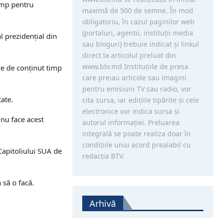
rump pentru
maximă de 500 de semne. În mod
obligatoriu, în cazul paginilor web
(portaluri, agentii, instituţii media
l prezidenţial din
sau bloguri) trebuie indicat şi linkul
direct la articolul preluat din
www.btv.md Instituţiile de presa
re de conţinut timp
care preiau articole sau imagini
pentru emisiuni TV sau radio, vor
ate.
cita sursa, iar ediţiile tipărite și cele
electronice vor indica sursa şi
 nu face acest
autorul informaţiei. Preluarea
integrală se poate realiza doar în
condiţiile unui acord prealabil cu
Capitoliului SUA de
redacţia BTV.
 să o facă.
Arhivă