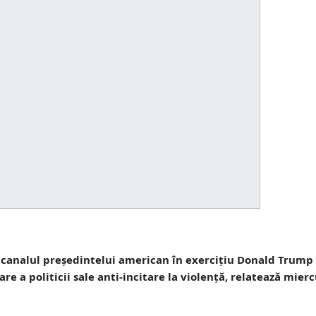
canalul preşedintelui american în exerciţiu Donald Trump 
are a politicii sale anti-incitare la violenţă, relatează mier