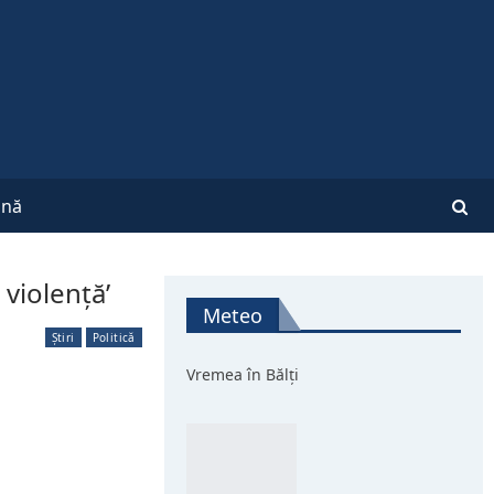
nă
violenţă’
Meteo
Știri
Politică
Vremea în Bălți