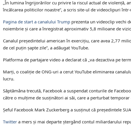
„În lumina îngrijorărilor cu privire la riscul actual de violenţă,
încălcarea politicilor noastre”, a scris site-ul de videoclipuri în
Pagina de start a canalului Trump
prezenta un videoclip vechi de 
noiembrie şi care a înregistrat aproximativ 5,8 milioane de vizio
Canalul preşedintelui american în exerciţiu, care avea 2,77 mil
de cel puţin şapte zile”, a adăugat YouTube.
Platforma de partajare video a declarat că „va dezactiva pe ter
Marţi, o coaliţie de ONG-uri a cerut YouTube eliminarea canalulu
lucru.
Săptămâna trecută, Facebook a suspendat conturile de Facebook 
către o mulţime de susţinători ai săi, care a perturbat temporar 
Şeful Facebook Mark Zuckerberg a susţinut că preşedintele SUA a 
Twitter
a mers şi mai departe ştergând contul miliardarului repu