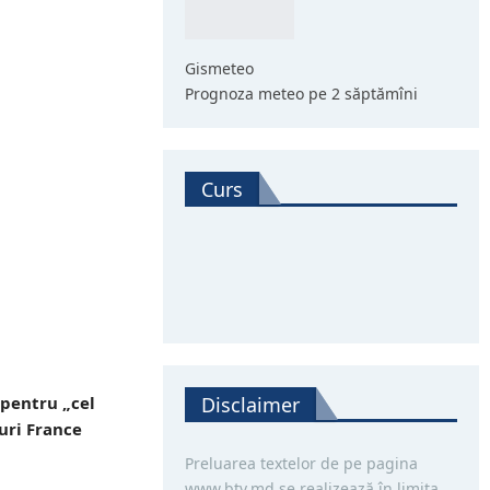
Gismeteo
Prognoza meteo pe 2 săptămîni
Curs
pentru „cel
Disclaimer
curi France
Preluarea textelor de pe pagina
www.btv.md se realizează în limita