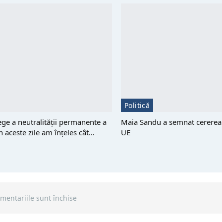
Politică
ege a neutralității permanente a
Maia Sandu a semnat cererea 
n aceste zile am înțeles cât…
UE
mentariile sunt închise