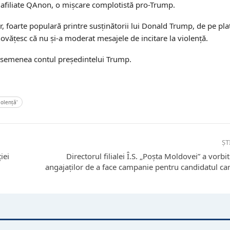
 afiliate QAnon, o mişcare complotistă pro-Trump.
, foarte populară printre susţinătorii lui Donald Trump, de pe pla
inovăţesc că nu şi-a moderat mesajele de incitare la violenţă.
 asemenea contul preşedintelui Trump.
iolenţă'
ȘT
iei
Directorul filialei Î.S. „Poșta Moldovei” a vor
angajaților de a face campanie pentru candidatul care