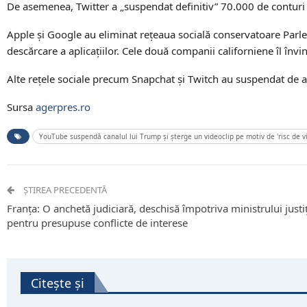
De asemenea, Twitter a „suspendat definitiv” 70.000 de conturi
Apple şi Google au eliminat reţeaua socială conservatoare Parler
descărcare a aplicaţiilor. Cele două companii californiene îl înv
Alte reţele sociale precum Snapchat şi Twitch au suspendat de
Sursa
agerpres.ro
YouTube suspendă canalul lui Trump şi şterge un videoclip pe motiv de 'risc de v
ȘTIREA PRECEDENTĂ
Franţa: O anchetă judiciară, deschisă împotriva ministrului justiţ
pentru presupuse conflicte de interese
Citește și