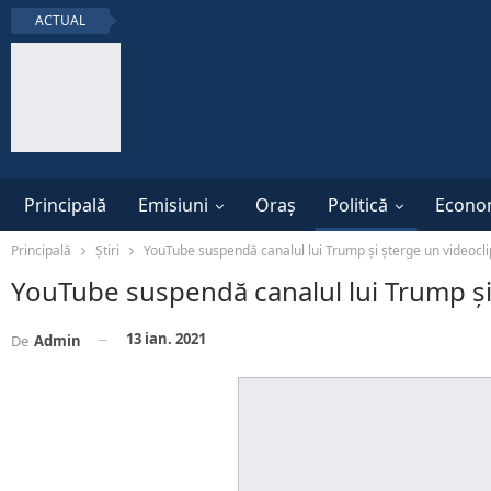
ACTUAL
Principală
Emisiuni
Oraș
Politică
Econo
Principală
Știri
YouTube suspendă canalul lui Trump şi şterge un videoclip
YouTube suspendă canalul lui Trump şi ş
13 ian. 2021
De
Admin