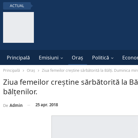
ACTUAL
Principală
Emisiuni
Oraș
Politică
Econo
Principală
Oraș
Ziua femeilor creştine sărbătorită la Bălţi. Duminica miro
Ziua femeilor creştine sărbătorită la B
bălţenilor.
25 apr. 2018
De
Admin