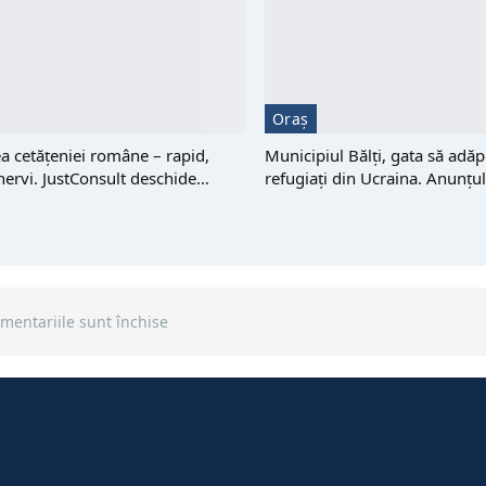
Oraș
 cetățeniei române – rapid,
Municipiul Bălți, gata să adă
 nervi. JustConsult deschide…
refugiați din Ucraina. Anunțu
mentariile sunt închise