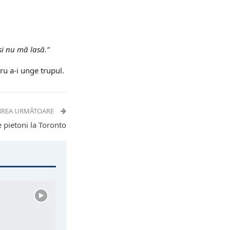
i nu mă lasă.”
ru a-i unge trupul.
IREA URMĂTOARE
e pietoni la Toronto