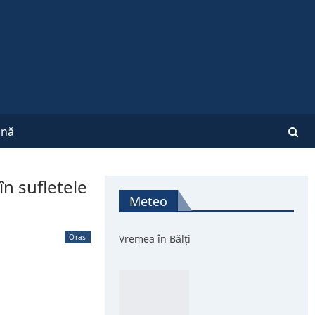
nă
în sufletele
Meteo
Oraș
Vremea în Bălți