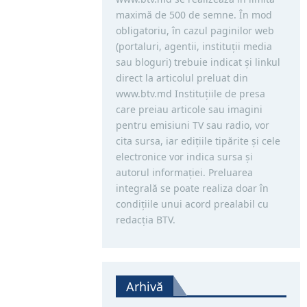
maximă de 500 de semne. În mod
obligatoriu, în cazul paginilor web
(portaluri, agentii, instituţii media
sau bloguri) trebuie indicat şi linkul
direct la articolul preluat din
www.btv.md Instituţiile de presa
care preiau articole sau imagini
pentru emisiuni TV sau radio, vor
cita sursa, iar ediţiile tipărite și cele
electronice vor indica sursa şi
autorul informaţiei. Preluarea
integrală se poate realiza doar în
condiţiile unui acord prealabil cu
redacţia BTV.
Arhivă