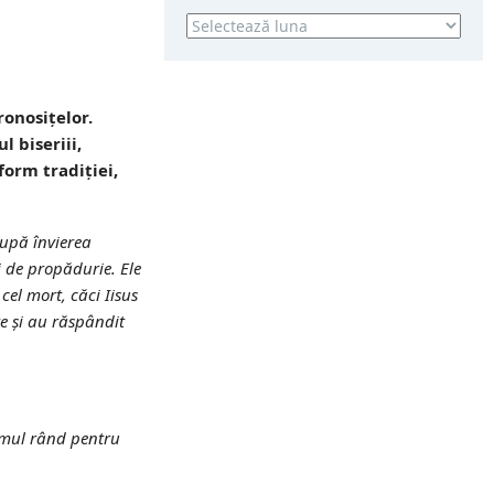
Arhivă
ronosiţelor.
l biseriii,
form tradiţiei,
după învierea
i de propădurie. Ele
el mort, căci Iisus
te şi au răspândit
rimul rând pentru