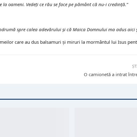
 la oameni. Vedeţi ce rău se face pe pământ că nu-i credinţă.”
ndrumă spre calea adevărului şi că Maica Domnului ma adus aici ş
eilor care au dus balsamuri şi miruri la mormântul lui Isus pent
ȘT
O camionetă a intrat într