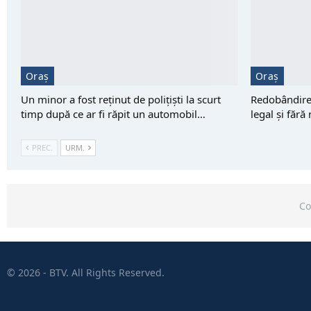
Oraș
Oraș
Un minor a fost reţinut de polițiști la scurt
Redobândirea
timp după ce ar fi răpit un automobil…
legal și fără
PREC.
URM.
Co
© 2026 - BTV. All Rights Reserved.