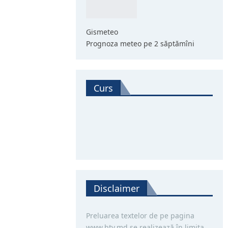
Gismeteo
Prognoza meteo pe 2 săptămîni
Curs
Disclaimer
Preluarea textelor de pe pagina
www.btv.md se realizează în limita