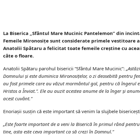
La Biserica „Sfântul Mare Mucinic Pantelemon” din incinta
Femeile Mironosiţe sunt considerate primele vestitoare a în
Anatolii Spătaru a felicitat toate femeile creştine cu acea
câte o floare.
Anatolii Spătaru parohul bisericii “Sfântul Mare Mucinic”:
„Astăz
Domnului şi este duminica Mironosiţelor, o zi deosebită pentru fem
au fost primele care au văzut mormântul gol, pentru că îngerul er
Hristos a Înviat.”. Ele au auzit acestea anume de la înger şi anum
acest cuvânt.”
Enoriaşii susţin că este important să venim la slujbele bisericeşti
„Este foarte important de a veni la Biserică în primul rând pentru
tine, asta este ceva important ca să crezi în Domnul.”