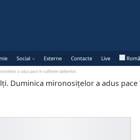
mie
Social
Externe
Contacte
Live
Româ
nosiţelor a adus pace în sufletele bălţenilor.
ălţi. Duminica mironosiţelor a adus pace 