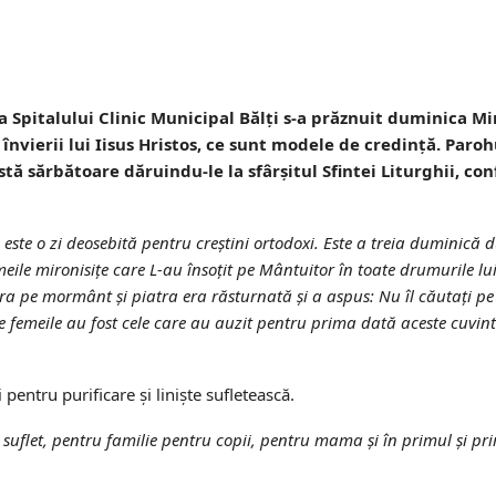
 Spitalului Clinic Municipal Bălţi s-a prăznuit duminica Mi
vierii lui Iisus Hristos, ce sunt modele de credinţă. Parohu
stă sărbătoare dăruindu-le la sfârşitul Sfintei Liturghii, con
i este o zi deosebită pentru creştini ortodoxi. Este a treia duminică 
eile mironisiţe care L-au însoţit pe Mântuitor în toate drumurile lu
a pe mormânt şi piatra era răsturnată şi a aspus: Nu îl căutaţi pe c
e femeile au fost cele care au auzit pentru prima dată aceste cuvin
 pentru purificare şi linişte sufletească.
 suflet, pentru familie pentru copii, pentru mama şi în primul şi p