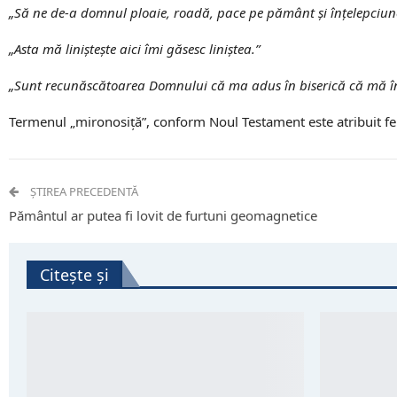
„Să ne de-a domnul ploaie, roadă, pace pe pământ şi înţelepciune
„Asta mă linişteşte aici îmi găsesc liniştea.”
„Sunt recunăscătoarea Domnului că ma adus în biserică că mă î
Termenul „mironosiţă”, conform Noul Testament este atribuit fem
ȘTIREA PRECEDENTĂ
Pământul ar putea fi lovit de furtuni geomagnetice
Citește și