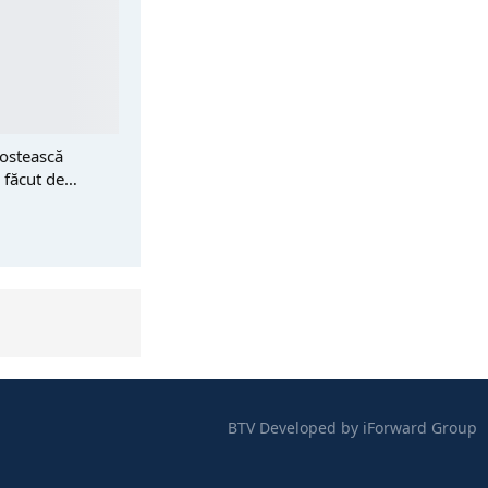
postească
l făcut de…
BTV
Developed by
iForward Group