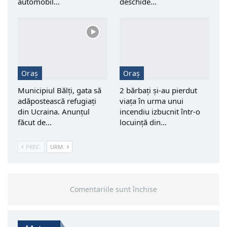
automobil…
deschide…
Oraș
Oraș
Municipiul Bălți, gata să
2 bărbați și-au pierdut
adăpostească refugiați
viața în urma unui
din Ucraina. Anunțul
incendiu izbucnit într-o
făcut de…
locuință din…
PREC.
URM.
Comentariile sunt închise