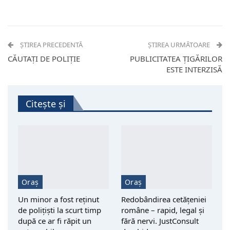
ȘTIREA PRECEDENTĂ
ȘTIREA URMĂTOARE
CĂUTAȚI DE POLIȚIE
PUBLICITATEA ȚIGĂRILOR
ESTE INTERZISĂ
Citește și
Oraș
Oraș
Un minor a fost reţinut
Redobândirea cetățeniei
de polițiști la scurt timp
române – rapid, legal și
după ce ar fi răpit un
fără nervi. JustConsult