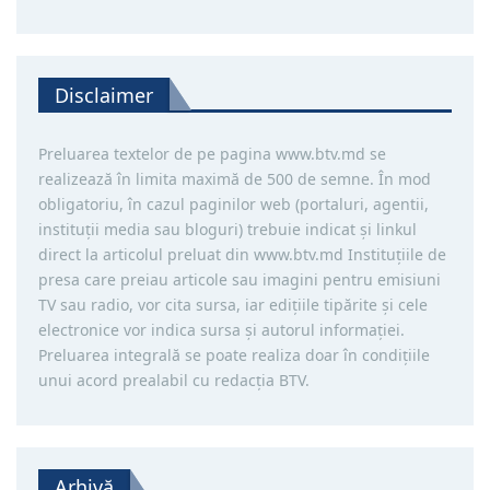
Disclaimer
Preluarea textelor de pe pagina www.btv.md se
realizează în limita maximă de 500 de semne. În mod
obligatoriu, în cazul paginilor web (portaluri, agentii,
instituţii media sau bloguri) trebuie indicat şi linkul
direct la articolul preluat din www.btv.md Instituţiile de
presa care preiau articole sau imagini pentru emisiuni
TV sau radio, vor cita sursa, iar ediţiile tipărite și cele
electronice vor indica sursa şi autorul informaţiei.
Preluarea integrală se poate realiza doar în condiţiile
unui acord prealabil cu redacţia BTV.
Arhivă