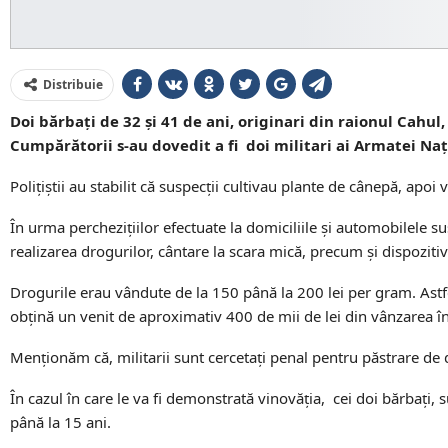
Distribuie
Doi bărbați de 32 și 41 de ani, originari din raionul Cahul
Cumpărătorii s-au dovedit a fi doi militari ai Armatei Naț
Polițiștii au stabilit că suspecții cultivau plante de cânepă, apo
În urma perchezițiilor efectuate la domiciliile și automobilele su
realizarea drogurilor, cântare la scara mică, precum și dispozit
Drogurile erau vândute de la 150 până la 200 lei per gram. Astfe
obțină un venit de aproximativ 400 de mii de lei din vânzarea înt
Menționăm că, militarii sunt cercetați penal pentru păstrare de 
În cazul în care le va fi demonstrată vinovăția, cei doi bărbați,
până la 15 ani.