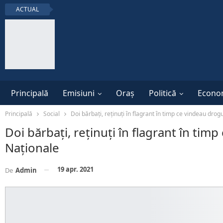
ACTUAL
Principală
Emisiuni
Oraș
Politică
Econo
Principală
Social
Doi bărbați, reținuți în flagrant în timp ce vindeau drog
Doi bărbați, reținuți în flagrant în tim
Naționale
19 apr. 2021
De
Admin