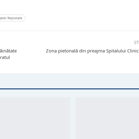
rmatei Naționale
ȘT
ăinătate
Zona pietonală din preajma Spitalului Clinic 
ratul