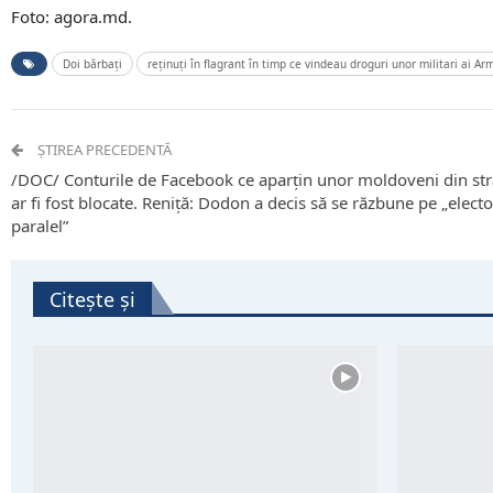
Foto: agora.md.
Doi bărbați
reținuți în flagrant în timp ce vindeau droguri unor militari ai A
ȘTIREA PRECEDENTĂ
/DOC/ Conturile de Facebook ce aparțin unor moldoveni din str
ar fi fost blocate. Reniță: Dodon a decis să se răzbune pe „electo
paralel”
Citește și