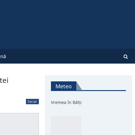
nă
tei
Meteo
Social
Vremea în Bălți