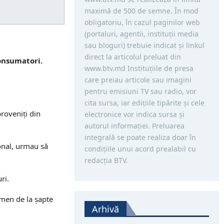
maximă de 500 de semne. În mod
obligatoriu, în cazul paginilor web
(portaluri, agentii, instituţii media
sau bloguri) trebuie indicat şi linkul
direct la articolul preluat din
consumatori.
www.btv.md Instituţiile de presa
care preiau articole sau imagini
pentru emisiuni TV sau radio, vor
cita sursa, iar ediţiile tipărite și cele
proveniți din
electronice vor indica sursa şi
autorul informaţiei. Preluarea
integrală se poate realiza doar în
ional, urmau să
condiţiile unui acord prealabil cu
redacţia BTV.
ri.
rmen de la șapte
Arhivă