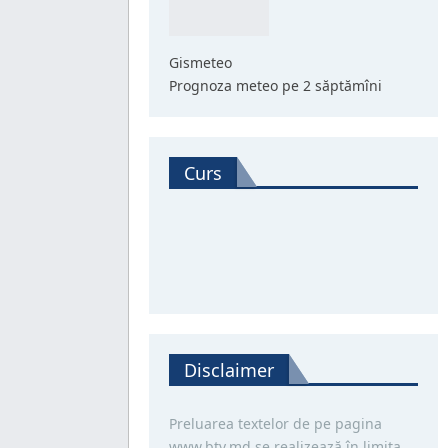
Gismeteo
Prognoza meteo pe 2 săptămîni
Curs
Disclaimer
Preluarea textelor de pe pagina
www.btv.md se realizează în limita