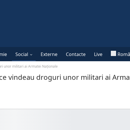
mie
Social
Externe
Contacte
Live
Româ
uri unor militari ai Armatei Naționale
p ce vindeau droguri unor militari ai Arma