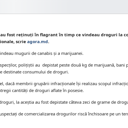
, au fost reținuți în flagrant în timp ce vindeau droguri la 
ionale, scrie
agora.md
.
i vindeau mugurii de canabis și a marijuanei.
specților, polițiștii au depistat peste două kg de marijuană, bani 
ive destinate consumului de droguri.
l, dacă membrii grupării infracționale își realizau scopul infracț
regii cantități de droguri aflate în posesie.
droguri, la aceștia au fost depistate câteva zeci de grame de drogu
 suspectați de comercializarea drogurilor riscă închisoare pe un te