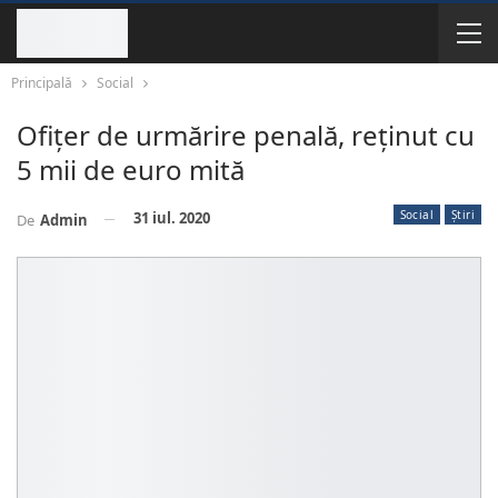
Principală
Social
Ofiţer de urmărire penală, reţinut cu
5 mii de euro mită
Social
Știri
31 iul. 2020
De
Admin