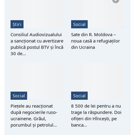
Știri
Social
Consiliul Audiovizualului
Sate din R. Moldova –
a sancționat cu avertizare
noua casă a refugiaților
publică postul BTV și încă
din Ucraina
30 de…
Social
Social
Piețele au reacționat
8 500 de lei pentru a nu
după negocierile ruso-
trage la răspundere. Doi
ucrainene. Grâul,
ofițeri din Hîncești, pe
porumbul și petrolul…
banca…