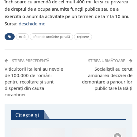
închisoare cu amendă de cel mult 400 mii lei şi cu privarea
de dreptul de a ocupa anumite funcții publice sau de a
exercita o anumită activitate pe un termen de la 7 la 10 ani.
Sursa:
deschide.md
mită
ofițer de urmărire penală
reținere
ȘTIREA PRECEDENTĂ
ȘTIREA URMĂTOARE
Viticultorii italieni au nevoie
Socialiștii au cerut
de 100.000 de români
amânarea deciziei de
pentru recoltare și sunt
demontare a panourilor
disperați din cauza
publicitare la Bălți
carantinei
Citește și