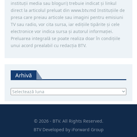
instituţii media sau bloguri) trebuie indicat şi linkul
direct la articolul preluat din www.btv.md Instituţiile de
presa care preiau articole sau imagini pentru emisiuni
TV sau radio, vor cita sursa, iar ediţiile tipărite și cele
electronice vor indica sursa şi autorul informaţiei.
Preluarea integrală se poate realiza doar în condiţiile
unui acord prealabil cu redacţia BTV.
Arhivă
Arhivă
© 2026 - BTV. All Rights Reserved.
BTV
Developed by
iForward Group