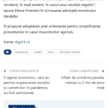
recoltare, în mod evident, în cazul unui rezultat negativ”
,
spune Ettore Prandini în scrisoarea adresată ministrului
Sănătății.
El propune adoptarea unei ordonanțe pentru simplificarea
procedurilor în cazul muncitorilor agricoli.
Sursa:
digi24.ro
coronavirus
români
teste
viticultorii italieni
ȘTIREA PRECEDENTĂ
ȘTIREA URMĂTOARE
5 agenţi economici, care au
Ofiţer de urmărire penală,
permis organizarea nunţilor
reţinut cu 5 mii de euro
şi cumetriilor în pandemie,
mită
au fost sancţionaţi