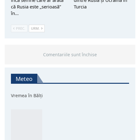
că Rusia este „serioasă”
Turcia
în…
PREC.
URM.
Comentariile sunt închise
Meteo
Vremea în Bălți