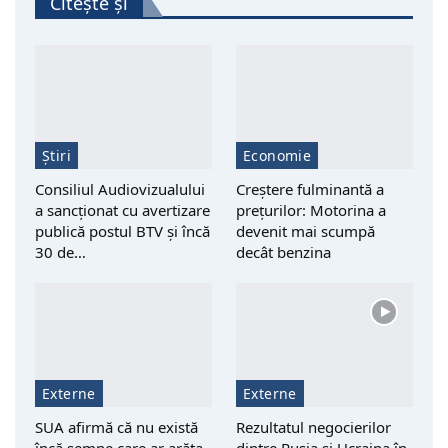
Citește și
Știri
Economie
Consiliul Audiovizualului
Creștere fulminantă a
a sancționat cu avertizare
prețurilor: Motorina a
publică postul BTV și încă
devenit mai scumpă
30 de…
decât benzina
Externe
Externe
SUA afirmă că nu există
Rezultatul negocierilor
încă semne care ar arăta
dintre Rusia și Ucraina în