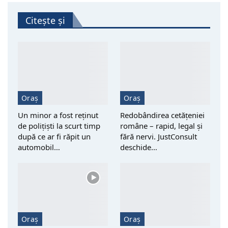
Citește și
Oraș
Oraș
Un minor a fost reţinut
Redobândirea cetățeniei
de polițiști la scurt timp
române – rapid, legal și
după ce ar fi răpit un
fără nervi. JustConsult
automobil…
deschide…
Oraș
Oraș