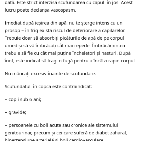
dată. Este strict interzisă scufundarea cu capul în jos. Acest
lucru poate declanșa vasospasm.
Imediat după ieșirea din apă, nu te șterge intens cu un
prosop – în frig există riscul de deteriorare a capilarelor.
Trebuie doar să absorbiți picăturile de apă de pe corpul
umed și să vă îmbrăcați cât mai repede. Îmbrăcămintea
trebuie să fie cu cât mai puține încheietori și nasturi. După
înot, este indicat să tragi o fugă pentru a încălzi rapid corpul.
Nu mâncați excesiv înainte de scufundare.
Scufundatul în copcă este contraindicat:
– copii sub 6 ani;
– gravide;
– persoanele cu boli acute sau cronice ale sistemului
genitourinar, precum și cei care suferă de diabet zaharat,
hipertensiune arterială și boli cardiovasculare.