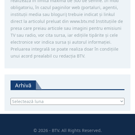
realizează în limita maximă de 500 de semne. În mod
obligatoriu, în cazul paginilor web (portaluri, agentii,
instituţii media sau bloguri) trebuie indicat şi linkul
direct la articolul preluat din www.btv.md Instituţiile de
presa care preiau articole sau imagini pentru emisiuni
TV sau radio, vor cita sursa, iar ediţiile tipărite și cele
electronice vor indica sursa şi autorul informaţiei.
Preluarea integrală se poate realiza doar în condiţiile
unui acord prealabil cu redacţia BTV.
Arhivă
Arhivă
© 2026 - BTV. All Rights Reserved.