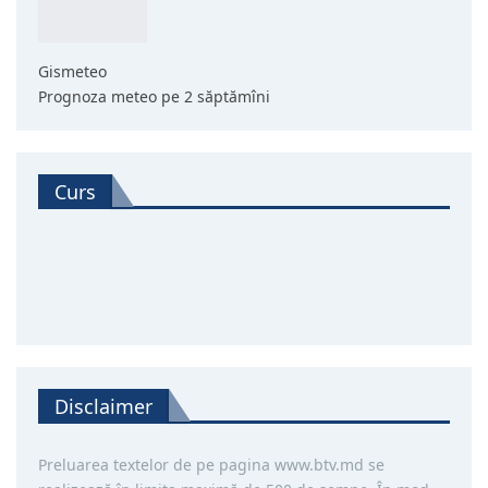
Gismeteo
Prognoza meteo pe 2 săptămîni
Curs
Disclaimer
Preluarea textelor de pe pagina www.btv.md se