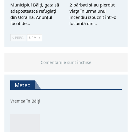
Municipiul Bălți, gata să
2 bărbați și-au pierdut
adăpostească refugiați
viața în urma unui
din Ucraina. Anunțul
incendiu izbucnit într-o
făcut de…
locuință din…
PREC.
URM.
Comentariile sunt închise
Meteo
Vremea în Bălți