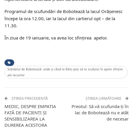
Programul de scufundări de Bobotează la lacul Orășenesc
începe la ora 12.00, iar la lacul din cartierul opt – de la
11.30.
În ziua de 19 ianuarie, va avea loc sfințirea apelor.
Scăldatul de Bobotează: unde și când la Bălți poți să te scufunzi în apele sfințite
ale lacurilor
ȘTIREA PRECEDENTĂ
ȘTIREA URMĂTOARE
MEDIC, DESPRE EMPATIA
Preotul: Să vă scufunda-ți în
FAȚĂ DE PACIENȚI ȘI
lac de Bobotează nu e atât
SENSIBILIZAREA LA
de necesar
DUREREA ACESTORA