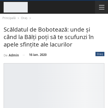
Principală
Oraș
Scăldatul de Bobotează: unde și
când la Bălți poți să te scufunzi în
apele sfințite ale lacurilor
Oraș
16 ian. 2020
De
Admin