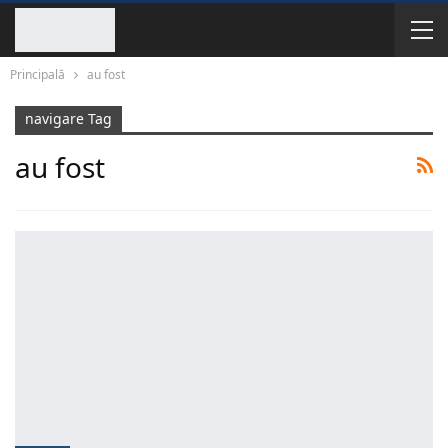
Principală
au fost
navigare Tag
au fost