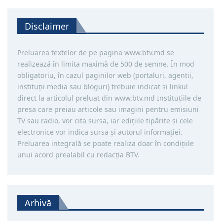
Disclaimer
Preluarea textelor de pe pagina www.btv.md se
realizează în limita maximă de 500 de semne. În mod
obligatoriu, în cazul paginilor web (portaluri, agentii,
instituţii media sau bloguri) trebuie indicat şi linkul
direct la articolul preluat din www.btv.md Instituţiile de
presa care preiau articole sau imagini pentru emisiuni
TV sau radio, vor cita sursa, iar ediţiile tipărite și cele
electronice vor indica sursa şi autorul informaţiei.
Preluarea integrală se poate realiza doar în condiţiile
unui acord prealabil cu redacţia BTV.
Arhivă